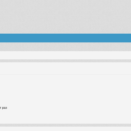
т раз