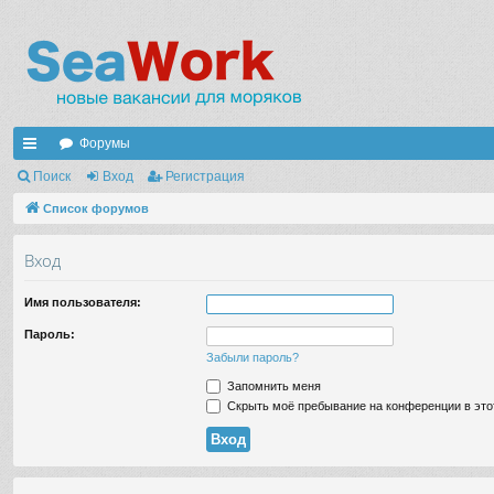
Форумы
с
Поиск
Вход
Регистрация
ы
Список форумов
лк
Вход
и
Имя пользователя:
Пароль:
Забыли пароль?
Запомнить меня
Скрыть моё пребывание на конференции в это