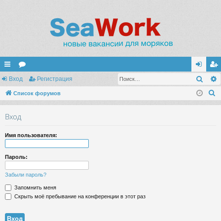
Поис
с
Вход
ор
Регистрация
хо
ег
П
ы
Список форумов
ум
д
ис
о
лк
ы
тр
Вход
и
и
ац
с
Имя пользователя:
к
ия
Пароль:
Забыли пароль?
Запомнить меня
Скрыть моё пребывание на конференции в этот раз