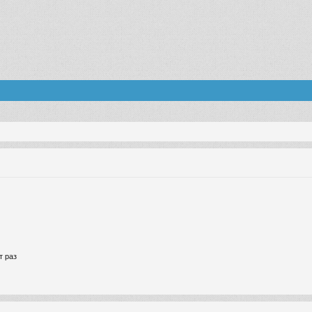
т раз