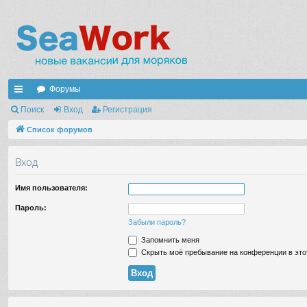
Форумы
с
Поиск
Вход
Регистрация
ы
Список форумов
лк
Вход
и
Имя пользователя:
Пароль:
Забыли пароль?
Запомнить меня
Скрыть моё пребывание на конференции в это