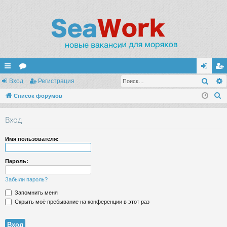
Поис
с
Вход
ор
Регистрация
хо
ег
П
ы
Список форумов
ум
д
ис
о
лк
ы
тр
Вход
и
и
ац
с
Имя пользователя:
к
ия
Пароль:
Забыли пароль?
Запомнить меня
Скрыть моё пребывание на конференции в этот раз