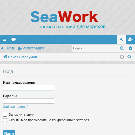
Поис
с
Вход
ор
Регистрация
хо
ег
П
ы
Список форумов
ум
д
ис
о
лк
ы
тр
Вход
и
и
ац
с
Имя пользователя:
к
ия
Пароль:
Забыли пароль?
Запомнить меня
Скрыть моё пребывание на конференции в этот раз