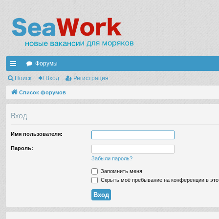
Форумы
с
Поиск
Вход
Регистрация
ы
Список форумов
лк
Вход
и
Имя пользователя:
Пароль:
Забыли пароль?
Запомнить меня
Скрыть моё пребывание на конференции в это