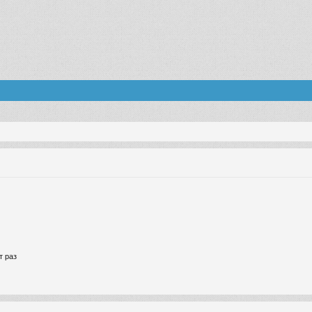
т раз