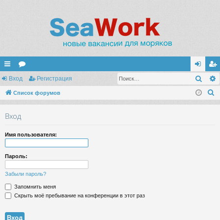
Поис
с
Вход
ор
Регистрация
хо
ег
П
ы
Список форумов
ум
д
ис
о
лк
ы
тр
Вход
и
и
ац
с
Имя пользователя:
к
ия
Пароль:
Забыли пароль?
Запомнить меня
Скрыть моё пребывание на конференции в этот раз