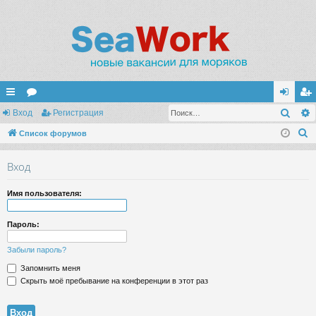
Поис
с
Вход
ор
Регистрация
хо
ег
П
ы
Список форумов
ум
д
ис
о
лк
ы
тр
Вход
и
и
ац
с
Имя пользователя:
к
ия
Пароль:
Забыли пароль?
Запомнить меня
Скрыть моё пребывание на конференции в этот раз