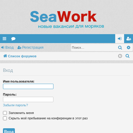
Поис
с
Вход
ор
Регистрация
хо
ег
П
ы
Список форумов
ум
д
ис
о
лк
ы
тр
Вход
и
и
ац
с
Имя пользователя:
к
ия
Пароль:
Забыли пароль?
Запомнить меня
Скрыть моё пребывание на конференции в этот раз