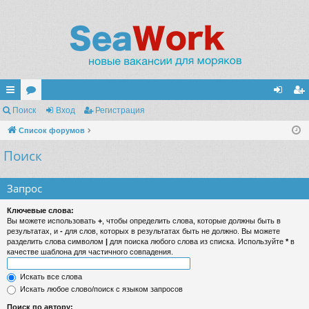
с
Поиск
ор
Вход
Регистрация
хо
ег
ы
Список форумов
ум
д
ис
Поиск
лк
ы
тр
и
ац
Запрос
ия
Ключевые слова:
Вы можете использовать
+
, чтобы определить слова, которые должны быть в
результатах, и
-
для слов, которых в результатах быть не должно. Вы можете
разделить слова символом
|
для поиска любого слова из списка. Используйте
*
в
качестве шаблона для частичного совпадения.
Искать все слова
Искать любое слово/поиск с языком запросов
Поиск по автору: