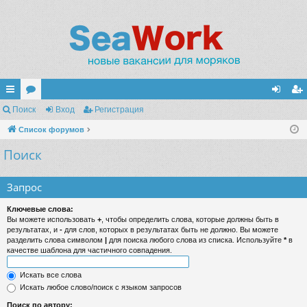
с
Поиск
ор
Вход
Регистрация
хо
ег
ы
Список форумов
ум
д
ис
Поиск
лк
ы
тр
и
ац
Запрос
ия
Ключевые слова:
Вы можете использовать
+
, чтобы определить слова, которые должны быть в
результатах, и
-
для слов, которых в результатах быть не должно. Вы можете
разделить слова символом
|
для поиска любого слова из списка. Используйте
*
в
качестве шаблона для частичного совпадения.
Искать все слова
Искать любое слово/поиск с языком запросов
Поиск по автору: