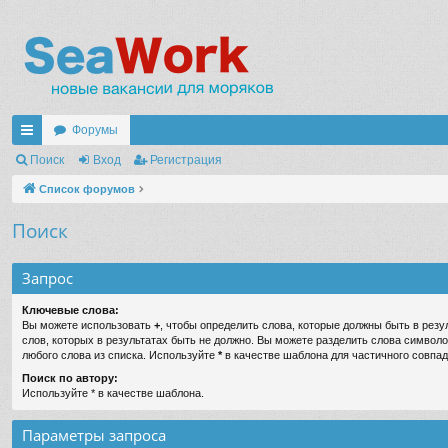
Форумы
с
Поиск
Вход
Регистрация
ы
Список форумов
лк
Поиск
и
Запрос
Ключевые слова:
Вы можете использовать
+
, чтобы определить слова, которые должны быть в резу
слов, которых в результатах быть не должно. Вы можете разделить слова символ
любого слова из списка. Используйте
*
в качестве шаблона для частичного совпад
Поиск по автору:
Используйте * в качестве шаблона.
Параметры запроса