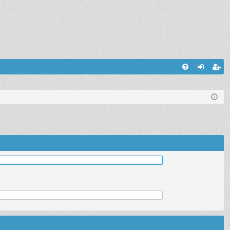
С
FA
хо
ег
Q
д
ис
тр
ац
ия