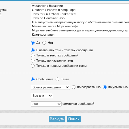
румах
е.
Да
Нет
В названиях тем и текстах сообщений
Только в текстах сообщений
Только по названию темы
Только в первом сообщении темы
Сообщения
Темы
по возрастанию
по убыванию
символов сообщений