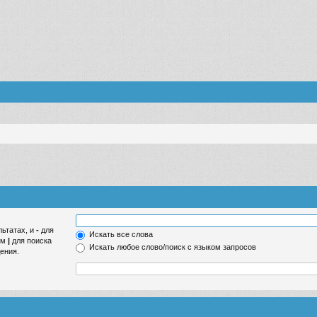
льтатах, и
-
для
Искать все слова
ом
|
для поиска
Искать любое слово/поиск с языком запросов
ения.