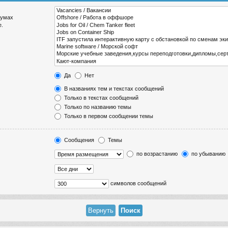
румах
е.
Да
Нет
В названиях тем и текстах сообщений
Только в текстах сообщений
Только по названию темы
Только в первом сообщении темы
Сообщения
Темы
по возрастанию
по убыванию
символов сообщений