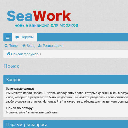
Форумы
с
Поиск
Вход
Регистрация
ы
Список форумов
лк
Поиск
и
Запрос
Ключевые слова:
Вы можете использовать
+
, чтобы определить слова, которые должны быть в резу
слов, которых в результатах быть не должно. Вы можете разделить слова символ
любого слова из списка. Используйте
*
в качестве шаблона для частичного совпад
Поиск по автору:
Используйте * в качестве шаблона.
Параметры запроса