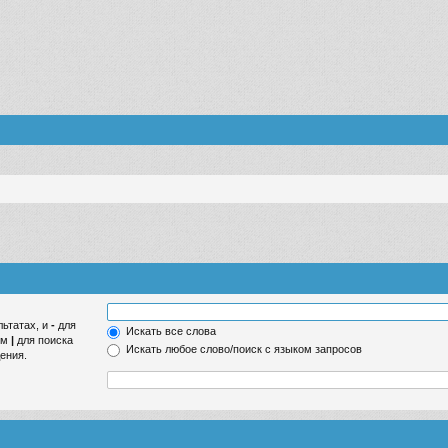
льтатах, и
-
для
Искать все слова
ом
|
для поиска
Искать любое слово/поиск с языком запросов
ения.