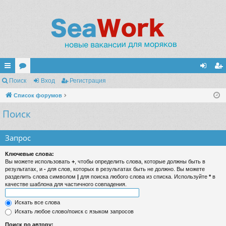
с
Поиск
ор
Вход
Регистрация
хо
ег
ы
Список форумов
ум
д
ис
Поиск
лк
ы
тр
и
ац
Запрос
ия
Ключевые слова:
Вы можете использовать
+
, чтобы определить слова, которые должны быть в
результатах, и
-
для слов, которых в результатах быть не должно. Вы можете
разделить слова символом
|
для поиска любого слова из списка. Используйте
*
в
качестве шаблона для частичного совпадения.
Искать все слова
Искать любое слово/поиск с языком запросов
Поиск по автору: