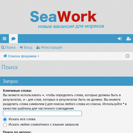
с
Поиск
ор
Вход
Регистрация
хо
ег
ы
Список форумов
ум
д
ис
Поиск
лк
ы
тр
и
ац
Запрос
ия
Ключевые слова:
Вы можете использовать
+
, чтобы определить слова, которые должны быть в
результатах, и
-
для слов, которых в результатах быть не должно. Вы можете
разделить слова символом
|
для поиска любого слова из списка. Используйте
*
в
качестве шаблона для частичного совпадения.
Искать все слова
Искать любое слово/поиск с языком запросов
Поиск по автору: