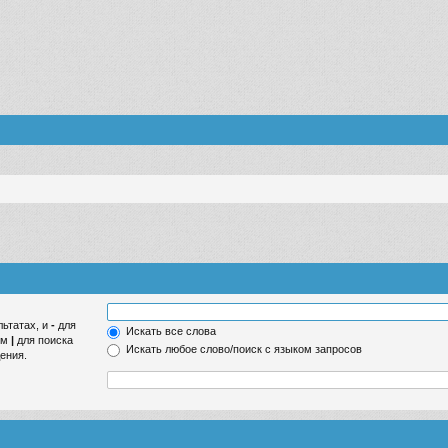
льтатах, и
-
для
Искать все слова
ом
|
для поиска
Искать любое слово/поиск с языком запросов
ения.