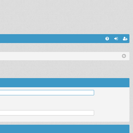
С
FA
хо
ег
Q
д
ис
тр
ац
ия