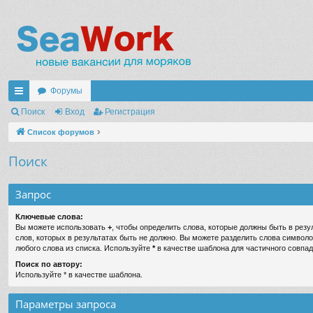
Форумы
с
Поиск
Вход
Регистрация
ы
Список форумов
лк
Поиск
и
Запрос
Ключевые слова:
Вы можете использовать
+
, чтобы определить слова, которые должны быть в резу
слов, которых в результатах быть не должно. Вы можете разделить слова символ
любого слова из списка. Используйте
*
в качестве шаблона для частичного совпад
Поиск по автору:
Используйте * в качестве шаблона.
Параметры запроса