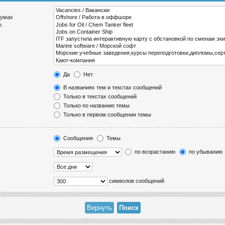
румах
е.
Да
Нет
В названиях тем и текстах сообщений
Только в текстах сообщений
Только по названию темы
Только в первом сообщении темы
Сообщения
Темы
по возрастанию
по убыванию
символов сообщений