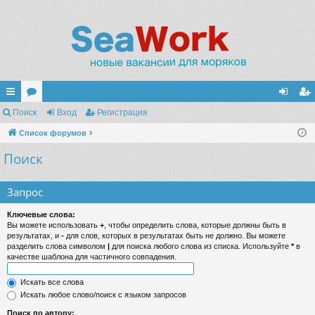
с
Поиск
ор
Вход
Регистрация
хо
ег
ы
Список форумов
ум
д
ис
Поиск
лк
ы
тр
и
ац
Запрос
ия
Ключевые слова:
Вы можете использовать
+
, чтобы определить слова, которые должны быть в
результатах, и
-
для слов, которых в результатах быть не должно. Вы можете
разделить слова символом
|
для поиска любого слова из списка. Используйте
*
в
качестве шаблона для частичного совпадения.
Искать все слова
Искать любое слово/поиск с языком запросов
Поиск по автору: