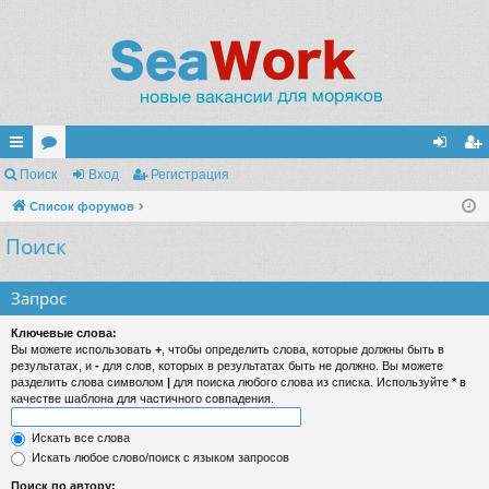
с
Поиск
ор
Вход
Регистрация
хо
ег
ы
Список форумов
ум
д
ис
Поиск
лк
ы
тр
и
ац
Запрос
ия
Ключевые слова:
Вы можете использовать
+
, чтобы определить слова, которые должны быть в
результатах, и
-
для слов, которых в результатах быть не должно. Вы можете
разделить слова символом
|
для поиска любого слова из списка. Используйте
*
в
качестве шаблона для частичного совпадения.
Искать все слова
Искать любое слово/поиск с языком запросов
Поиск по автору: