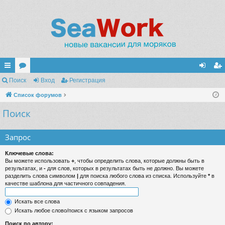
с
Поиск
ор
Вход
Регистрация
хо
ег
ы
Список форумов
ум
д
ис
Поиск
лк
ы
тр
и
ац
Запрос
ия
Ключевые слова:
Вы можете использовать
+
, чтобы определить слова, которые должны быть в
результатах, и
-
для слов, которых в результатах быть не должно. Вы можете
разделить слова символом
|
для поиска любого слова из списка. Используйте
*
в
качестве шаблона для частичного совпадения.
Искать все слова
Искать любое слово/поиск с языком запросов
Поиск по автору: