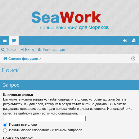
с
Поиск
ор
Вход
Регистрация
хо
ег
ы
Список форумов
ум
д
ис
Поиск
лк
ы
тр
и
ац
Запрос
ия
Ключевые слова:
Вы можете использовать
+
, чтобы определить слова, которые должны быть в
результатах, и
-
для слов, которых в результатах быть не должно. Вы можете
разделить слова символом
|
для поиска любого слова из списка. Используйте
*
в
качестве шаблона для частичного совпадения.
Искать все слова
Искать любое слово/поиск с языком запросов
Поиск по автору: