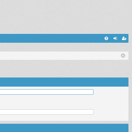
С
FA
хо
ег
Q
д
ис
тр
ац
ия