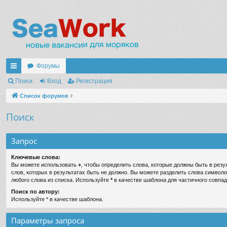
Форумы
с
Поиск
Вход
Регистрация
ы
Список форумов
лк
Поиск
и
Запрос
Ключевые слова:
Вы можете использовать
+
, чтобы определить слова, которые должны быть в резу
слов, которых в результатах быть не должно. Вы можете разделить слова символ
любого слова из списка. Используйте
*
в качестве шаблона для частичного совпад
Поиск по автору:
Используйте * в качестве шаблона.
Параметры запроса