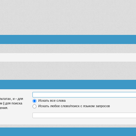
льтатах, и
-
для
Искать все слова
ом
|
для поиска
Искать любое слово/поиск с языком запросов
ения.