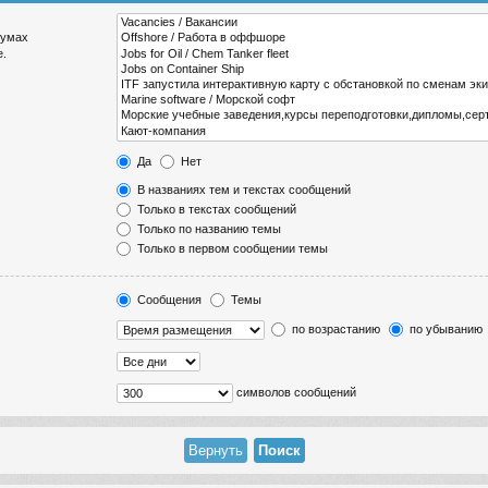
румах
е.
Да
Нет
В названиях тем и текстах сообщений
Только в текстах сообщений
Только по названию темы
Только в первом сообщении темы
Сообщения
Темы
по возрастанию
по убыванию
символов сообщений