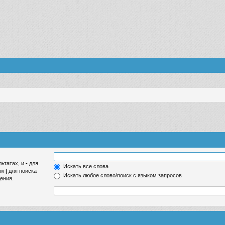
льтатах, и
-
для
Искать все слова
ом
|
для поиска
Искать любое слово/поиск с языком запросов
ения.