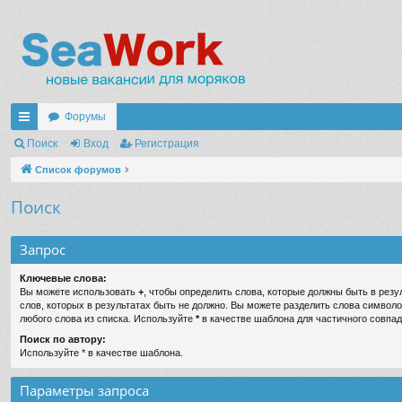
Форумы
с
Поиск
Вход
Регистрация
ы
Список форумов
лк
Поиск
и
Запрос
Ключевые слова:
Вы можете использовать
+
, чтобы определить слова, которые должны быть в резу
слов, которых в результатах быть не должно. Вы можете разделить слова символ
любого слова из списка. Используйте
*
в качестве шаблона для частичного совпад
Поиск по автору:
Используйте * в качестве шаблона.
Параметры запроса