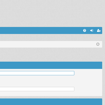
С
FA
хо
ег
Q
д
ис
тр
ац
ия