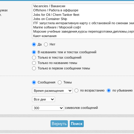
румах
е.
Да
Нет
В названиях тем и текстах сообщений
Только в текстах сообщений
Только по названию темы
Только в первом сообщении темы
Сообщения
Темы
по возрастанию
по убыванию
символов сообщений