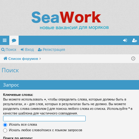
с
Поиск
ор
Вход
Регистрация
хо
ег
ы
Список форумов
ум
д
ис
Поиск
лк
ы
тр
и
ац
Запрос
ия
Ключевые слова:
Вы можете использовать
+
, чтобы определить слова, которые должны быть в
результатах, и
-
для слов, которых в результатах быть не должно. Вы можете
разделить слова символом
|
для поиска любого слова из списка. Используйте
*
в
качестве шаблона для частичного совпадения.
Искать все слова
Искать любое слово/поиск с языком запросов
Поиск по автору: