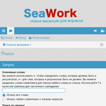
с
Поиск
ор
Вход
Регистрация
хо
ег
ы
Список форумов
ум
д
ис
Поиск
лк
ы
тр
и
ац
Запрос
ия
Ключевые слова:
Вы можете использовать
+
, чтобы определить слова, которые должны быть в
результатах, и
-
для слов, которых в результатах быть не должно. Вы можете
разделить слова символом
|
для поиска любого слова из списка. Используйте
*
в
качестве шаблона для частичного совпадения.
Искать все слова
Искать любое слово/поиск с языком запросов
Поиск по автору: