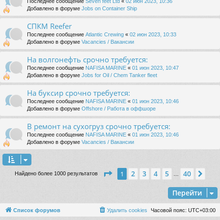
Последнее сообщение
Seven feet Ltd
«
02 июн 2023, 10:36
Добавлено в форуме
Jobs on Container Ship
СПКМ Reefer
Последнее сообщение
Atlantic Crewing
«
02 июн 2023, 10:33
Добавлено в форуме
Vacancies / Вакансии
На волгонефть срочно требуется:
Последнее сообщение
NAFISA MARINE
«
01 июн 2023, 10:47
Добавлено в форуме
Jobs for Oil / Chem Tanker fleet
На буксир срочно требуется:
Последнее сообщение
NAFISA MARINE
«
01 июн 2023, 10:46
Добавлено в форуме
Offshore / Работа в оффшоре
В ремонт на сухогруз срочно требуется:
Последнее сообщение
NAFISA MARINE
«
01 июн 2023, 10:46
Добавлено в форуме
Vacancies / Вакансии
Страница
1
из
40
2
3
4
5
40
1
Сле
Найдено более 1000 результатов
…
Перейти
Список форумов
Удалить cookies
Часовой пояс:
UTC+03:00