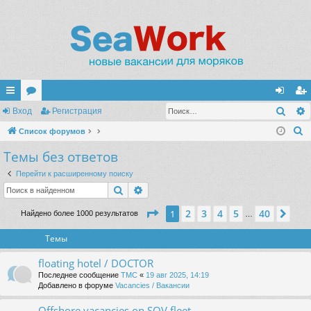
Поис
с
Вход
ор
Регистрация
хо
ег
П
ы
Список форумов
ум
д
ис
о
Темы без ответов
лк
ы
тр
и
и
ац
Перейти к расширенному поиску
с
Поиск
Расширенный поиск
к
ия
Страница
1
из
40
2
3
4
5
40
1
Сле
Найдено более 1000 результатов
…
Темы
floating hotel / DOCTOR
Последнее сообщение
TMC
«
19 авг 2025, 14:19
Добавлено в форуме
Vacancies / Вакансии
Offshore vacancies on SOV fleet