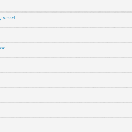
y vessel
ssel