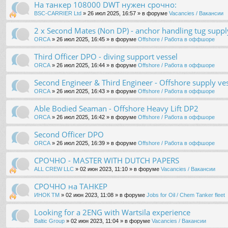
На танкер 108000 DWT нужен срочно:
BSC-CARRIER Ltd
» 26 июл 2025, 16:57 » в форуме
Vacancies / Вакансии
2 x Second Mates (Non DP) - anchor handling tug suppl
ORCA
» 26 июл 2025, 16:45 » в форуме
Offshore / Работа в оффшоре
Third Officer DPO - diving support vessel
ORCA
» 26 июл 2025, 16:44 » в форуме
Offshore / Работа в оффшоре
Second Engineer & Third Engineer - Offshore supply ve
ORCA
» 26 июл 2025, 16:43 » в форуме
Offshore / Работа в оффшоре
Able Bodied Seaman - Offshore Heavy Lift DP2
ORCA
» 26 июл 2025, 16:42 » в форуме
Offshore / Работа в оффшоре
Second Officer DPO
ORCA
» 26 июл 2025, 16:39 » в форуме
Offshore / Работа в оффшоре
СРОЧНО - MASTER WITH DUTCH PAPERS
ALL CREW LLC
» 02 июн 2023, 11:10 » в форуме
Vacancies / Вакансии
СРОЧНО на ТАНКЕР
ИНОК ТМ
» 02 июн 2023, 11:08 » в форуме
Jobs for Oil / Chem Tanker fleet
Looking for a 2ENG with Wartsila experience
Baltic Group
» 02 июн 2023, 11:04 » в форуме
Vacancies / Вакансии