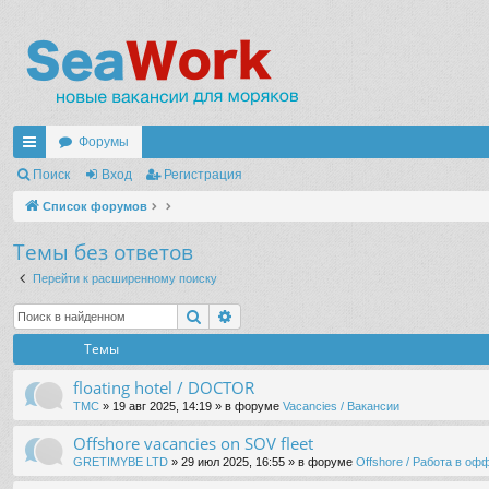
Форумы
с
Поиск
Вход
Регистрация
ы
Список форумов
лк
Темы без ответов
и
Перейти к расширенному поиску
Поиск
Расширенный поиск
Темы
floating hotel / DOCTOR
TMC
» 19 авг 2025, 14:19 » в форуме
Vacancies / Вакансии
Offshore vacancies on SOV fleet
GRETIMYBE LTD
» 29 июл 2025, 16:55 » в форуме
Offshore / Работа в о