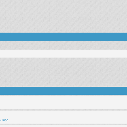
ффшоре