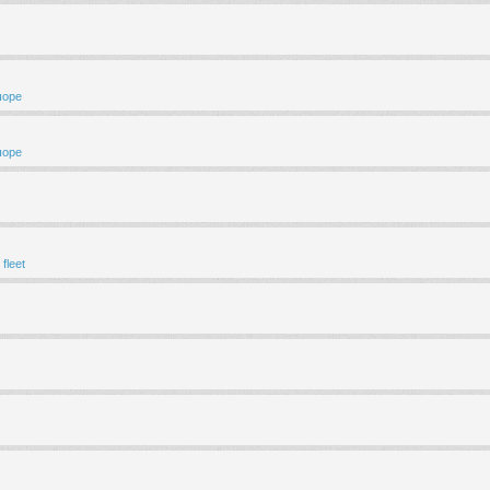
шоре
шоре
fleet