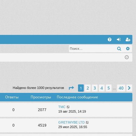
С
Поиск
Ра
FA
хо
ег
Q
д
ис
тр
ац
ия
Страница
1
из
40
2
3
4
5
40
1
С
Найдено более 1000 результатов
…
Ответы
Просмотры
Последнее сообщение
TMC
0
2077
19 авг 2025, 14:19
GRETIMYBE LTD
0
4519
29 июл 2025, 16:55