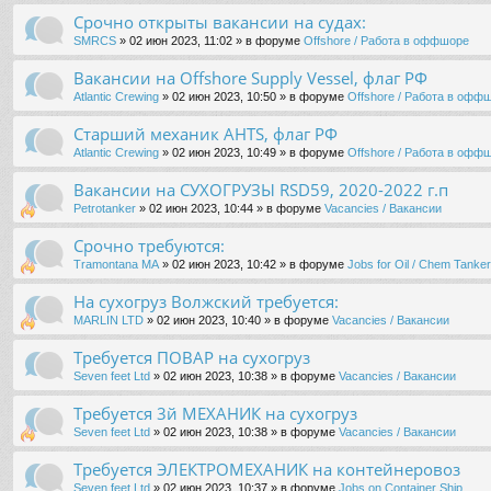
Срочно открыты вакансии на судах:
SMRCS
» 02 июн 2023, 11:02 » в форуме
Offshore / Работа в оффшоре
Вакансии на Offshore Supply Vessel, флаг РФ
Atlantic Crewing
» 02 июн 2023, 10:50 » в форуме
Offshore / Работа в офф
Старший механик AHTS, флаг РФ
Atlantic Crewing
» 02 июн 2023, 10:49 » в форуме
Offshore / Работа в офф
Вакансии на СУХОГРУЗЫ RSD59, 2020-2022 г.п
Petrotanker
» 02 июн 2023, 10:44 » в форуме
Vacancies / Вакансии
Срочно требуются:
Tramontana MA
» 02 июн 2023, 10:42 » в форуме
Jobs for Oil / Chem Tanker 
На сухогруз Волжский требуется:
MARLIN LTD
» 02 июн 2023, 10:40 » в форуме
Vacancies / Вакансии
Требуется ПОВАР на сухогруз
Seven feet Ltd
» 02 июн 2023, 10:38 » в форуме
Vacancies / Вакансии
Требуется 3й МЕХАНИК на сухогруз
Seven feet Ltd
» 02 июн 2023, 10:38 » в форуме
Vacancies / Вакансии
Требуется ЭЛЕКТРОМЕХАНИК на контейнеровоз
Seven feet Ltd
» 02 июн 2023, 10:37 » в форуме
Jobs on Container Ship