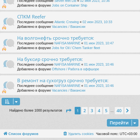
Последнее сообщение
Seven feet Ltd
«
02 июн 2023, 10:36
Добавлено в форуме
Jobs on Container Ship
СПКМ Reefer
Последнее сообщение
Atlantic Crewing
«
02 июн 2023, 10:33
Добавлено в форуме
Vacancies / Вакансии
На волгонефть срочно требуется:
Последнее сообщение
NAFISA MARINE
«
01 июн 2023, 10:47
Добавлено в форуме
Jobs for Oil / Chem Tanker fleet
На буксир срочно требуется:
Последнее сообщение
NAFISA MARINE
«
01 июн 2023, 10:46
Добавлено в форуме
Offshore / Работа в оффшоре
В ремонт на сухогруз срочно требуется:
Последнее сообщение
NAFISA MARINE
«
01 июн 2023, 10:46
Добавлено в форуме
Vacancies / Вакансии
Страница
1
из
40
2
3
4
5
40
1
Сле
Найдено более 1000 результатов
…
Перейти
Список форумов
Удалить cookies
Часовой пояс:
UTC+03:00