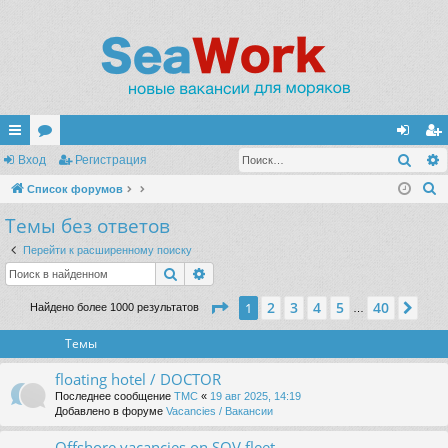
Поис
с
Вход
ор
Регистрация
хо
ег
П
ы
Список форумов
ум
д
ис
о
Темы без ответов
лк
ы
тр
и
и
ац
Перейти к расширенному поиску
с
Поиск
Расширенный поиск
к
ия
Страница
1
из
40
2
3
4
5
40
1
Сле
Найдено более 1000 результатов
…
Темы
floating hotel / DOCTOR
Последнее сообщение
TMC
«
19 авг 2025, 14:19
Добавлено в форуме
Vacancies / Вакансии
Offshore vacancies on SOV fleet