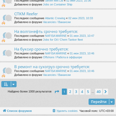
Последнее сообщение
Seven feet Ltd
«
02 июн 2023, 10:36
Добавлено в форуме
Jobs on Container Ship
СПКМ Reefer
Последнее сообщение
Atlantic Crewing
«
02 июн 2023, 10:33
Добавлено в форуме
Vacancies / Вакансии
На волгонефть срочно требуется:
Последнее сообщение
NAFISA MARINE
«
01 июн 2023, 10:47
Добавлено в форуме
Jobs for Oil / Chem Tanker fleet
На буксир срочно требуется:
Последнее сообщение
NAFISA MARINE
«
01 июн 2023, 10:46
Добавлено в форуме
Offshore / Работа в оффшоре
В ремонт на сухогруз срочно требуется:
Последнее сообщение
NAFISA MARINE
«
01 июн 2023, 10:46
Добавлено в форуме
Vacancies / Вакансии
Страница
1
из
40
2
3
4
5
40
1
Сле
Найдено более 1000 результатов
…
Перейти
Список форумов
Удалить cookies
Часовой пояс:
UTC+03:00