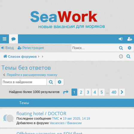
Поис
с
Вход
ор
Регистрация
хо
ег
П
ы
Список форумов
ум
д
ис
о
Темы без ответов
лк
ы
тр
и
и
ац
Перейти к расширенному поиску
с
Поиск
Расширенный поиск
к
ия
Страница
1
из
40
2
3
4
5
40
1
Сле
Найдено более 1000 результатов
…
Темы
floating hotel / DOCTOR
Последнее сообщение
TMC
«
19 авг 2025, 14:19
Добавлено в форуме
Vacancies / Вакансии
Offshore vacancies on SOV fleet