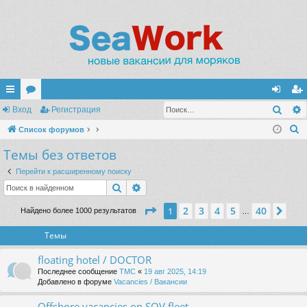
Поис
с
Вход
ор
Регистрация
хо
ег
П
ы
Список форумов
ум
д
ис
о
Темы без ответов
лк
ы
тр
и
и
ац
Перейти к расширенному поиску
с
Поиск
Расширенный поиск
к
ия
Страница
1
из
40
2
3
4
5
40
1
Сле
Найдено более 1000 результатов
…
Темы
floating hotel / DOCTOR
Последнее сообщение
TMC
«
19 авг 2025, 14:19
Добавлено в форуме
Vacancies / Вакансии
Offshore vacancies on SOV fleet