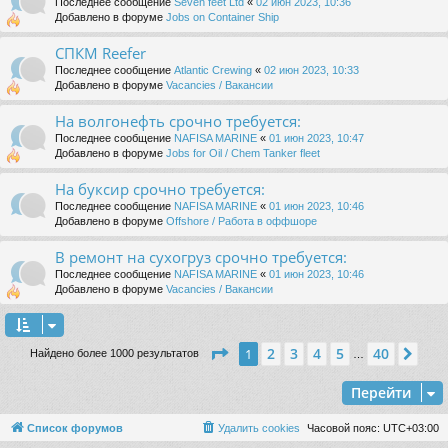
Последнее сообщение
Seven feet Ltd
«
02 июн 2023, 10:36
Добавлено в форуме
Jobs on Container Ship
СПКМ Reefer
Последнее сообщение
Atlantic Crewing
«
02 июн 2023, 10:33
Добавлено в форуме
Vacancies / Вакансии
На волгонефть срочно требуется:
Последнее сообщение
NAFISA MARINE
«
01 июн 2023, 10:47
Добавлено в форуме
Jobs for Oil / Chem Tanker fleet
На буксир срочно требуется:
Последнее сообщение
NAFISA MARINE
«
01 июн 2023, 10:46
Добавлено в форуме
Offshore / Работа в оффшоре
В ремонт на сухогруз срочно требуется:
Последнее сообщение
NAFISA MARINE
«
01 июн 2023, 10:46
Добавлено в форуме
Vacancies / Вакансии
Страница
1
из
40
2
3
4
5
40
1
Сле
Найдено более 1000 результатов
…
Перейти
Список форумов
Удалить cookies
Часовой пояс:
UTC+03:00