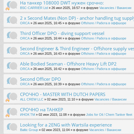
На танкер 108000 DWT нужен срочно:
BSC-CARRIER Ltd
» 26 июл 2025, 16:57 » в форуме
Vacancies / Вакансии
2 x Second Mates (Non DP) - anchor handling tug suppl
ORCA
» 26 июл 2025, 16:45 » в форуме
Offshore / Работа в оффшоре
Third Officer DPO - diving support vessel
ORCA
» 26 июл 2025, 16:44 » в форуме
Offshore / Работа в оффшоре
Second Engineer & Third Engineer - Offshore supply ve
ORCA
» 26 июл 2025, 16:43 » в форуме
Offshore / Работа в оффшоре
Able Bodied Seaman - Offshore Heavy Lift DP2
ORCA
» 26 июл 2025, 16:42 » в форуме
Offshore / Работа в оффшоре
Second Officer DPO
ORCA
» 26 июл 2025, 16:39 » в форуме
Offshore / Работа в оффшоре
СРОЧНО - MASTER WITH DUTCH PAPERS
ALL CREW LLC
» 02 июн 2023, 11:10 » в форуме
Vacancies / Вакансии
СРОЧНО на ТАНКЕР
ИНОК ТМ
» 02 июн 2023, 11:08 » в форуме
Jobs for Oil / Chem Tanker fleet
Looking for a 2ENG with Wartsila experience
Baltic Group
» 02 июн 2023, 11:04 » в форуме
Vacancies / Вакансии