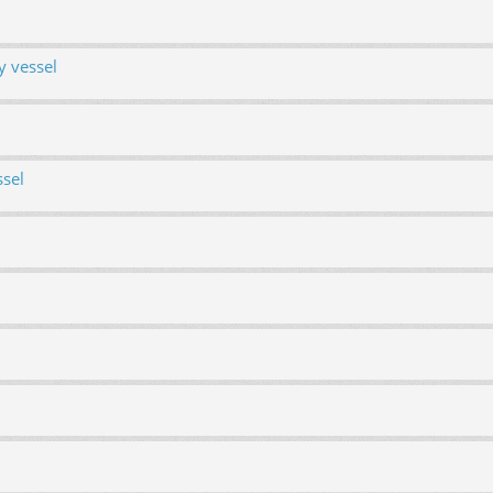
y vessel
ssel