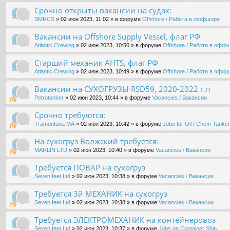
Срочно открыты вакансии на судах:
SMRCS
» 02 июн 2023, 11:02 » в форуме
Offshore / Работа в оффшоре
Вакансии на Offshore Supply Vessel, флаг РФ
Atlantic Crewing
» 02 июн 2023, 10:50 » в форуме
Offshore / Работа в офф
Старший механик AHTS, флаг РФ
Atlantic Crewing
» 02 июн 2023, 10:49 » в форуме
Offshore / Работа в офф
Вакансии на СУХОГРУЗЫ RSD59, 2020-2022 г.п
Petrotanker
» 02 июн 2023, 10:44 » в форуме
Vacancies / Вакансии
Срочно требуются:
Tramontana MA
» 02 июн 2023, 10:42 » в форуме
Jobs for Oil / Chem Tanker 
На сухогруз Волжский требуется:
MARLIN LTD
» 02 июн 2023, 10:40 » в форуме
Vacancies / Вакансии
Требуется ПОВАР на сухогруз
Seven feet Ltd
» 02 июн 2023, 10:38 » в форуме
Vacancies / Вакансии
Требуется 3й МЕХАНИК на сухогруз
Seven feet Ltd
» 02 июн 2023, 10:38 » в форуме
Vacancies / Вакансии
Требуется ЭЛЕКТРОМЕХАНИК на контейнеровоз
Seven feet Ltd
» 02 июн 2023, 10:37 » в форуме
Jobs on Container Ship