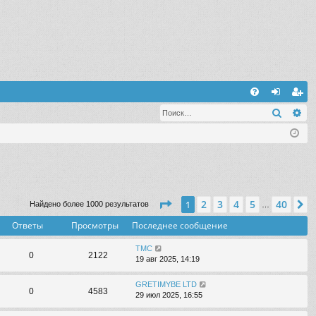
С
Поиск
Ра
FA
хо
ег
Q
д
ис
тр
ац
ия
Страница
1
из
40
2
3
4
5
40
1
С
Найдено более 1000 результатов
…
Ответы
Просмотры
Последнее сообщение
TMC
0
2122
19 авг 2025, 14:19
GRETIMYBE LTD
0
4583
29 июл 2025, 16:55