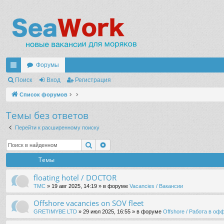
Форумы
с
Поиск
Вход
Регистрация
ы
Список форумов
лк
Темы без ответов
и
Перейти к расширенному поиску
Поиск
Расширенный поиск
Темы
floating hotel / DOCTOR
TMC
» 19 авг 2025, 14:19 » в форуме
Vacancies / Вакансии
Offshore vacancies on SOV fleet
GRETIMYBE LTD
» 29 июл 2025, 16:55 » в форуме
Offshore / Работа в о