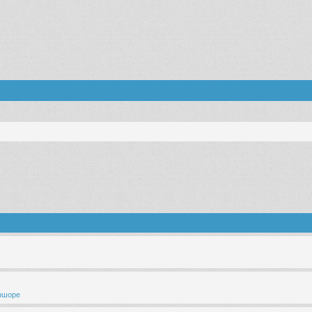
ффшоре