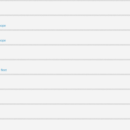
шоре
шоре
fleet