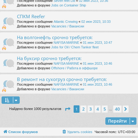
Последнее сообщение
Seven feet Ltd
«
02 июн 2023, 10:36
Добавлено в форуме
Jobs on Container Ship
СПКМ Reefer
Последнее сообщение
Atlantic Crewing
«
02 июн 2023, 10:33
Добавлено в форуме
Vacancies / Вакансии
На волгонефть срочно требуется:
Последнее сообщение
NAFISA MARINE
«
01 июн 2023, 10:47
Добавлено в форуме
Jobs for Oil / Chem Tanker fleet
На буксир срочно требуется:
Последнее сообщение
NAFISA MARINE
«
01 июн 2023, 10:46
Добавлено в форуме
Offshore / Работа в оффшоре
В ремонт на сухогруз срочно требуется:
Последнее сообщение
NAFISA MARINE
«
01 июн 2023, 10:46
Добавлено в форуме
Vacancies / Вакансии
Страница
1
из
40
2
3
4
5
40
1
Сле
Найдено более 1000 результатов
…
Перейти
Список форумов
Удалить cookies
Часовой пояс:
UTC+03:00