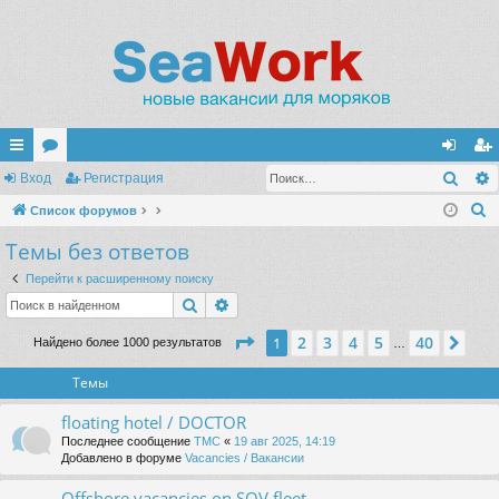
Поис
с
Вход
ор
Регистрация
хо
ег
П
ы
Список форумов
ум
д
ис
о
Темы без ответов
лк
ы
тр
и
и
ац
Перейти к расширенному поиску
с
Поиск
Расширенный поиск
к
ия
Страница
1
из
40
2
3
4
5
40
1
Сле
Найдено более 1000 результатов
…
Темы
floating hotel / DOCTOR
Последнее сообщение
TMC
«
19 авг 2025, 14:19
Добавлено в форуме
Vacancies / Вакансии
Offshore vacancies on SOV fleet