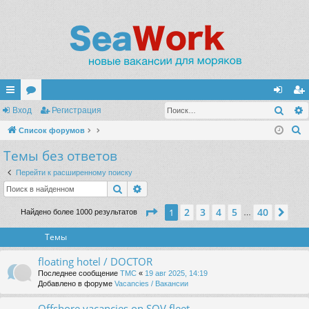
Поис
с
Вход
ор
Регистрация
хо
ег
П
ы
Список форумов
ум
д
ис
о
Темы без ответов
лк
ы
тр
и
и
ац
Перейти к расширенному поиску
с
Поиск
Расширенный поиск
к
ия
Страница
1
из
40
2
3
4
5
40
1
Сле
Найдено более 1000 результатов
…
Темы
floating hotel / DOCTOR
Последнее сообщение
TMC
«
19 авг 2025, 14:19
Добавлено в форуме
Vacancies / Вакансии
Offshore vacancies on SOV fleet