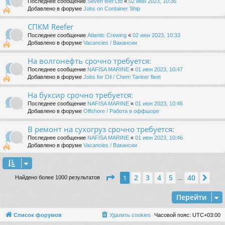
Последнее сообщение
Seven feet Ltd
«
02 июн 2023, 10:36
Добавлено в форуме
Jobs on Container Ship
СПКМ Reefer
Последнее сообщение
Atlantic Crewing
«
02 июн 2023, 10:33
Добавлено в форуме
Vacancies / Вакансии
На волгонефть срочно требуется:
Последнее сообщение
NAFISA MARINE
«
01 июн 2023, 10:47
Добавлено в форуме
Jobs for Oil / Chem Tanker fleet
На буксир срочно требуется:
Последнее сообщение
NAFISA MARINE
«
01 июн 2023, 10:46
Добавлено в форуме
Offshore / Работа в оффшоре
В ремонт на сухогруз срочно требуется:
Последнее сообщение
NAFISA MARINE
«
01 июн 2023, 10:46
Добавлено в форуме
Vacancies / Вакансии
Страница
1
из
40
2
3
4
5
40
1
Сле
Найдено более 1000 результатов
…
Перейти
Список форумов
Удалить cookies
Часовой пояс:
UTC+03:00