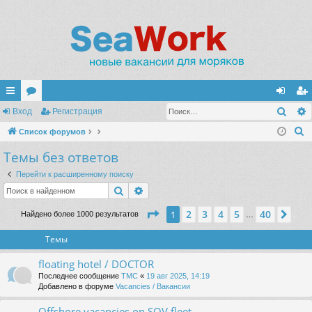
Поис
с
Вход
ор
Регистрация
хо
ег
П
ы
Список форумов
ум
д
ис
о
Темы без ответов
лк
ы
тр
и
и
ац
Перейти к расширенному поиску
с
Поиск
Расширенный поиск
к
ия
Страница
1
из
40
2
3
4
5
40
1
Сле
Найдено более 1000 результатов
…
Темы
floating hotel / DOCTOR
Последнее сообщение
TMC
«
19 авг 2025, 14:19
Добавлено в форуме
Vacancies / Вакансии
Offshore vacancies on SOV fleet