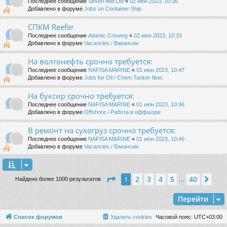
Последнее сообщение
Seven feet Ltd
«
02 июн 2023, 10:36
Добавлено в форуме
Jobs on Container Ship
СПКМ Reefer
Последнее сообщение
Atlantic Crewing
«
02 июн 2023, 10:33
Добавлено в форуме
Vacancies / Вакансии
На волгонефть срочно требуется:
Последнее сообщение
NAFISA MARINE
«
01 июн 2023, 10:47
Добавлено в форуме
Jobs for Oil / Chem Tanker fleet
На буксир срочно требуется:
Последнее сообщение
NAFISA MARINE
«
01 июн 2023, 10:46
Добавлено в форуме
Offshore / Работа в оффшоре
В ремонт на сухогруз срочно требуется:
Последнее сообщение
NAFISA MARINE
«
01 июн 2023, 10:46
Добавлено в форуме
Vacancies / Вакансии
Страница
1
из
40
2
3
4
5
40
1
Сле
Найдено более 1000 результатов
…
Перейти
Список форумов
Удалить cookies
Часовой пояс:
UTC+03:00