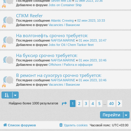
Последнее сообщение
Seven feet Ltd
«
02 июн 2023, 10:36
Добавлено в форуме
Jobs on Container Ship
СПКМ Reefer
Последнее сообщение
Atlantic Crewing
«
02 июн 2023, 10:33
Добавлено в форуме
Vacancies / Вакансии
На волгонефть срочно требуется:
Последнее сообщение
NAFISA MARINE
«
01 июн 2023, 10:47
Добавлено в форуме
Jobs for Oil / Chem Tanker fleet
На буксир срочно требуется:
Последнее сообщение
NAFISA MARINE
«
01 июн 2023, 10:46
Добавлено в форуме
Offshore / Работа в оффшоре
В ремонт на сухогруз срочно требуется:
Последнее сообщение
NAFISA MARINE
«
01 июн 2023, 10:46
Добавлено в форуме
Vacancies / Вакансии
Страница
1
из
40
2
3
4
5
40
1
Сле
Найдено более 1000 результатов
…
Перейти
Список форумов
Удалить cookies
Часовой пояс:
UTC+03:00