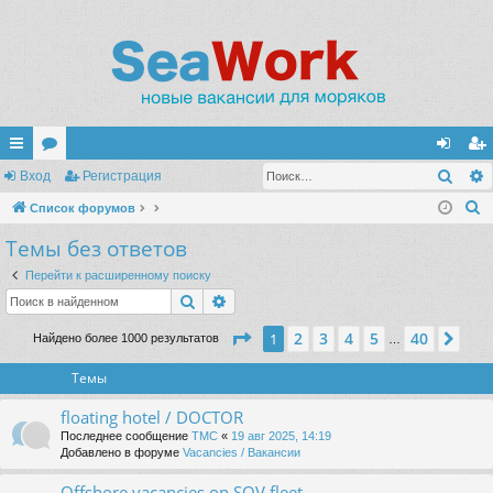
Поис
с
Вход
ор
Регистрация
хо
ег
П
ы
Список форумов
ум
д
ис
о
Темы без ответов
лк
ы
тр
и
и
ац
Перейти к расширенному поиску
с
Поиск
Расширенный поиск
к
ия
Страница
1
из
40
2
3
4
5
40
1
Сле
Найдено более 1000 результатов
…
Темы
floating hotel / DOCTOR
Последнее сообщение
TMC
«
19 авг 2025, 14:19
Добавлено в форуме
Vacancies / Вакансии
Offshore vacancies on SOV fleet