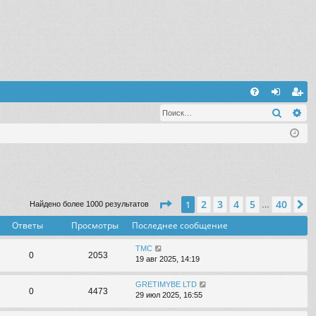
С
Поиск
Ра
FA
хо
ег
Q
д
ис
тр
ац
ия
Страница
1
из
40
2
3
4
5
40
1
С
Найдено более 1000 результатов
…
Ответы
Просмотры
Последнее сообщение
TMC
0
2053
19 авг 2025, 14:19
GRETIMYBE LTD
0
4473
29 июл 2025, 16:55