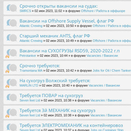
Срочно открыты вакансии на судах:
SMRCS
» 02 июн 2023, 11:02 » в форуме
Offshore / Работа в оффшоре
Вакансии на Offshore Supply Vessel, флаг РФ
Atlantic Crewing
» 02 июн 2023, 10:50 » в форуме
Offshore / Работа в офф
Старший механик AHTS, флаг РФ
Atlantic Crewing
» 02 июн 2023, 10:49 » в форуме
Offshore / Работа в офф
Вакансии на СУХОГРУЗЫ RSD59, 2020-2022 г.п
Petrotanker
» 02 июн 2023, 10:44 » в форуме
Vacancies / Вакансии
Срочно требуются:
Tramontana MA
» 02 июн 2023, 10:42 » в форуме
Jobs for Oil / Chem Tanker 
На сухогруз Волжский требуется:
MARLIN LTD
» 02 июн 2023, 10:40 » в форуме
Vacancies / Вакансии
Требуется ПОВАР на сухогруз
Seven feet Ltd
» 02 июн 2023, 10:38 » в форуме
Vacancies / Вакансии
Требуется 3й МЕХАНИК на сухогруз
Seven feet Ltd
» 02 июн 2023, 10:38 » в форуме
Vacancies / Вакансии
Требуется ЭЛЕКТРОМЕХАНИК на контейнеровоз
Seven feet Ltd
» 02 июн 2023, 10:37 » в форуме
Jobs on Container Ship