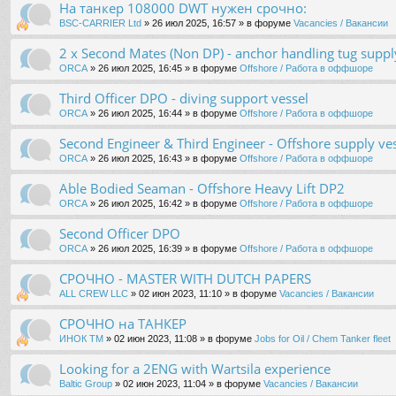
На танкер 108000 DWT нужен срочно:
BSC-CARRIER Ltd
» 26 июл 2025, 16:57 » в форуме
Vacancies / Вакансии
2 x Second Mates (Non DP) - anchor handling tug suppl
ORCA
» 26 июл 2025, 16:45 » в форуме
Offshore / Работа в оффшоре
Third Officer DPO - diving support vessel
ORCA
» 26 июл 2025, 16:44 » в форуме
Offshore / Работа в оффшоре
Second Engineer & Third Engineer - Offshore supply ve
ORCA
» 26 июл 2025, 16:43 » в форуме
Offshore / Работа в оффшоре
Able Bodied Seaman - Offshore Heavy Lift DP2
ORCA
» 26 июл 2025, 16:42 » в форуме
Offshore / Работа в оффшоре
Second Officer DPO
ORCA
» 26 июл 2025, 16:39 » в форуме
Offshore / Работа в оффшоре
СРОЧНО - MASTER WITH DUTCH PAPERS
ALL CREW LLC
» 02 июн 2023, 11:10 » в форуме
Vacancies / Вакансии
СРОЧНО на ТАНКЕР
ИНОК ТМ
» 02 июн 2023, 11:08 » в форуме
Jobs for Oil / Chem Tanker fleet
Looking for a 2ENG with Wartsila experience
Baltic Group
» 02 июн 2023, 11:04 » в форуме
Vacancies / Вакансии