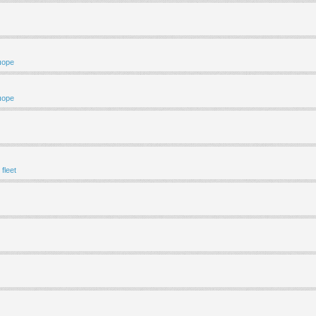
шоре
шоре
fleet