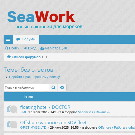
Форумы
с
Поиск
Вход
Регистрация
ы
Список форумов
лк
Темы без ответов
и
Перейти к расширенному поиску
Поиск
Расширенный поиск
Темы
floating hotel / DOCTOR
TMC
» 19 авг 2025, 14:19 » в форуме
Vacancies / Вакансии
Offshore vacancies on SOV fleet
GRETIMYBE LTD
» 29 июл 2025, 16:55 » в форуме
Offshore / Работа в о