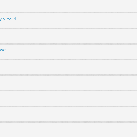
y vessel
ssel