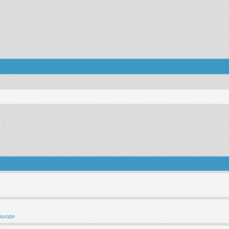
ффшоре