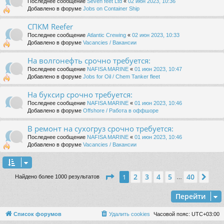
Последнее сообщение
Seven feet Ltd
«
02 июн 2023, 10:36
Добавлено в форуме
Jobs on Container Ship
СПКМ Reefer
Последнее сообщение
Atlantic Crewing
«
02 июн 2023, 10:33
Добавлено в форуме
Vacancies / Вакансии
На волгонефть срочно требуется:
Последнее сообщение
NAFISA MARINE
«
01 июн 2023, 10:47
Добавлено в форуме
Jobs for Oil / Chem Tanker fleet
На буксир срочно требуется:
Последнее сообщение
NAFISA MARINE
«
01 июн 2023, 10:46
Добавлено в форуме
Offshore / Работа в оффшоре
В ремонт на сухогруз срочно требуется:
Последнее сообщение
NAFISA MARINE
«
01 июн 2023, 10:46
Добавлено в форуме
Vacancies / Вакансии
Страница
1
из
40
2
3
4
5
40
1
Сле
Найдено более 1000 результатов
…
Перейти
Список форумов
Удалить cookies
Часовой пояс:
UTC+03:00