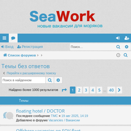
Поис
с
Вход
ор
Регистрация
хо
ег
П
ы
Список форумов
ум
д
ис
о
Темы без ответов
лк
ы
тр
и
и
ац
Перейти к расширенному поиску
с
Поиск
Расширенный поиск
к
ия
Страница
1
из
40
2
3
4
5
40
1
Сле
Найдено более 1000 результатов
…
Темы
floating hotel / DOCTOR
Последнее сообщение
TMC
«
19 авг 2025, 14:19
Добавлено в форуме
Vacancies / Вакансии
Offshore vacancies on SOV fleet