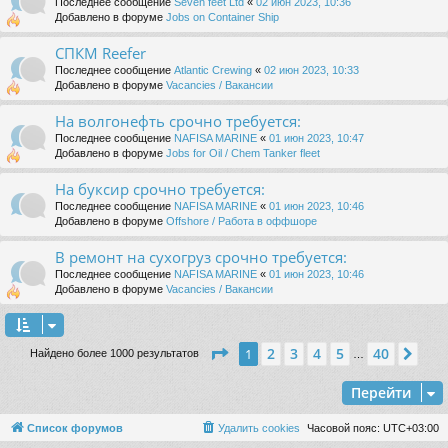
Последнее сообщение
Seven feet Ltd
«
02 июн 2023, 10:36
Добавлено в форуме
Jobs on Container Ship
СПКМ Reefer
Последнее сообщение
Atlantic Crewing
«
02 июн 2023, 10:33
Добавлено в форуме
Vacancies / Вакансии
На волгонефть срочно требуется:
Последнее сообщение
NAFISA MARINE
«
01 июн 2023, 10:47
Добавлено в форуме
Jobs for Oil / Chem Tanker fleet
На буксир срочно требуется:
Последнее сообщение
NAFISA MARINE
«
01 июн 2023, 10:46
Добавлено в форуме
Offshore / Работа в оффшоре
В ремонт на сухогруз срочно требуется:
Последнее сообщение
NAFISA MARINE
«
01 июн 2023, 10:46
Добавлено в форуме
Vacancies / Вакансии
Страница
1
из
40
2
3
4
5
40
1
Сле
Найдено более 1000 результатов
…
Перейти
Список форумов
Удалить cookies
Часовой пояс:
UTC+03:00