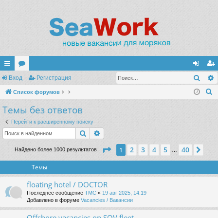
Поис
с
Вход
ор
Регистрация
хо
ег
П
ы
Список форумов
ум
д
ис
о
Темы без ответов
лк
ы
тр
и
и
ац
Перейти к расширенному поиску
с
Поиск
Расширенный поиск
к
ия
Страница
1
из
40
2
3
4
5
40
1
Сле
Найдено более 1000 результатов
…
Темы
floating hotel / DOCTOR
Последнее сообщение
TMC
«
19 авг 2025, 14:19
Добавлено в форуме
Vacancies / Вакансии
Offshore vacancies on SOV fleet