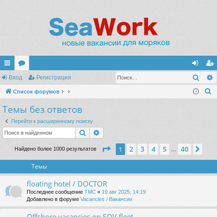
Поис
с
Вход
ор
Регистрация
хо
ег
П
ы
Список форумов
ум
д
ис
о
Темы без ответов
лк
ы
тр
и
и
ац
Перейти к расширенному поиску
с
Поиск
Расширенный поиск
к
ия
Страница
1
из
40
2
3
4
5
40
1
Сле
Найдено более 1000 результатов
…
Темы
floating hotel / DOCTOR
Последнее сообщение
TMC
«
19 авг 2025, 14:19
Добавлено в форуме
Vacancies / Вакансии
Offshore vacancies on SOV fleet