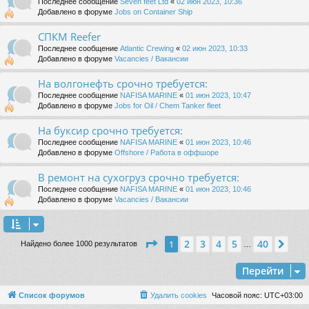
Последнее сообщение
Seven feet Ltd
«
02 июн 2023, 10:36
Добавлено в форуме
Jobs on Container Ship
СПКМ Reefer
Последнее сообщение
Atlantic Crewing
«
02 июн 2023, 10:33
Добавлено в форуме
Vacancies / Вакансии
На волгонефть срочно требуется:
Последнее сообщение
NAFISA MARINE
«
01 июн 2023, 10:47
Добавлено в форуме
Jobs for Oil / Chem Tanker fleet
На буксир срочно требуется:
Последнее сообщение
NAFISA MARINE
«
01 июн 2023, 10:46
Добавлено в форуме
Offshore / Работа в оффшоре
В ремонт на сухогруз срочно требуется:
Последнее сообщение
NAFISA MARINE
«
01 июн 2023, 10:46
Добавлено в форуме
Vacancies / Вакансии
Страница
1
из
40
2
3
4
5
40
1
Сле
Найдено более 1000 результатов
…
Перейти
Список форумов
Удалить cookies
Часовой пояс:
UTC+03:00