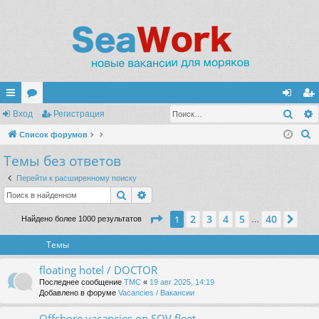
Поис
с
Вход
ор
Регистрация
хо
ег
П
ы
Список форумов
ум
д
ис
о
Темы без ответов
лк
ы
тр
и
и
ац
Перейти к расширенному поиску
с
Поиск
Расширенный поиск
к
ия
Страница
1
из
40
2
3
4
5
40
1
Сле
Найдено более 1000 результатов
…
Темы
floating hotel / DOCTOR
Последнее сообщение
TMC
«
19 авг 2025, 14:19
Добавлено в форуме
Vacancies / Вакансии
Offshore vacancies on SOV fleet