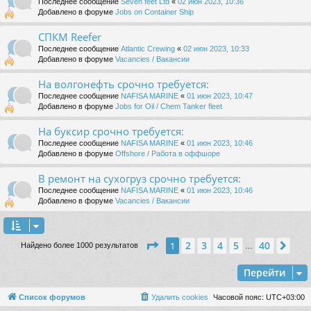
Последнее сообщение
Seven feet Ltd
«
02 июн 2023, 10:36
Добавлено в форуме
Jobs on Container Ship
СПКМ Reefer
Последнее сообщение
Atlantic Crewing
«
02 июн 2023, 10:33
Добавлено в форуме
Vacancies / Вакансии
На волгонефть срочно требуется:
Последнее сообщение
NAFISA MARINE
«
01 июн 2023, 10:47
Добавлено в форуме
Jobs for Oil / Chem Tanker fleet
На буксир срочно требуется:
Последнее сообщение
NAFISA MARINE
«
01 июн 2023, 10:46
Добавлено в форуме
Offshore / Работа в оффшоре
В ремонт на сухогруз срочно требуется:
Последнее сообщение
NAFISA MARINE
«
01 июн 2023, 10:46
Добавлено в форуме
Vacancies / Вакансии
Страница
1
из
40
2
3
4
5
40
1
Сле
Найдено более 1000 результатов
…
Перейти
Список форумов
Удалить cookies
Часовой пояс:
UTC+03:00