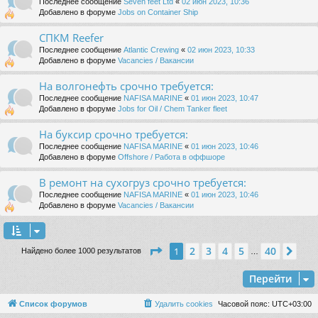
Последнее сообщение
Seven feet Ltd
«
02 июн 2023, 10:36
Добавлено в форуме
Jobs on Container Ship
СПКМ Reefer
Последнее сообщение
Atlantic Crewing
«
02 июн 2023, 10:33
Добавлено в форуме
Vacancies / Вакансии
На волгонефть срочно требуется:
Последнее сообщение
NAFISA MARINE
«
01 июн 2023, 10:47
Добавлено в форуме
Jobs for Oil / Chem Tanker fleet
На буксир срочно требуется:
Последнее сообщение
NAFISA MARINE
«
01 июн 2023, 10:46
Добавлено в форуме
Offshore / Работа в оффшоре
В ремонт на сухогруз срочно требуется:
Последнее сообщение
NAFISA MARINE
«
01 июн 2023, 10:46
Добавлено в форуме
Vacancies / Вакансии
Страница
1
из
40
2
3
4
5
40
1
Сле
Найдено более 1000 результатов
…
Перейти
Список форумов
Удалить cookies
Часовой пояс:
UTC+03:00