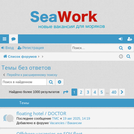
Поис
с
Вход
ор
Регистрация
хо
ег
П
ы
Список форумов
ум
д
ис
о
Темы без ответов
лк
ы
тр
и
и
ац
Перейти к расширенному поиску
с
Поиск
Расширенный поиск
к
ия
Страница
1
из
40
2
3
4
5
40
1
Сле
Найдено более 1000 результатов
…
Темы
floating hotel / DOCTOR
Последнее сообщение
TMC
«
19 авг 2025, 14:19
Добавлено в форуме
Vacancies / Вакансии
Offshore vacancies on SOV fleet