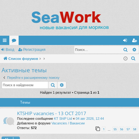
Поис
с
Вход
ор
Регистрация
хо
ег
П
ы
Список форумов
ум
д
ис
о
Активные темы
лк
ы
тр
и
и
ац
Перейти к расширенному поиску
с
Поиск
Расширенный поиск
к
ия
Найден 1 результат • Страница
1
из
1
Темы
KTSHIP vacancies - 13 OCT 2017
Последнее сообщение
KT ShIP Ltd
«
04 авг 2026, 12:44
Добавлено в форуме
Vacancies / Вакансии
Ответы:
572
1
55
56
57
58
…