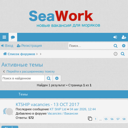
Поис
с
Вход
ор
Регистрация
хо
ег
П
ы
Список форумов
ум
д
ис
о
Активные темы
лк
ы
тр
и
и
ац
Перейти к расширенному поиску
с
Поиск
Расширенный поиск
к
ия
Найден 1 результат • Страница
1
из
1
Темы
KTSHIP vacancies - 13 OCT 2017
Последнее сообщение
KT ShIP Ltd
«
04 авг 2026, 12:44
Добавлено в форуме
Vacancies / Вакансии
Ответы:
572
1
55
56
57
58
…