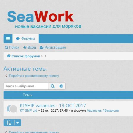
Форумы
с
Поиск
Вход
Регистрация
ы
Список форумов
лк
Активные темы
и
Перейти к расширенному поиску
Поиск
Расширенный поиск
Темы
KTSHIP vacancies - 13 OCT 2017
KT ShIP Ltd
» 13 окт 2017, 17:48 » в форуме
Vacancies / Вакансии
Перейти к расширенному поиску