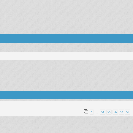
1
54
55
56
57
58
…