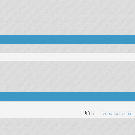
1
54
55
56
57
58
…