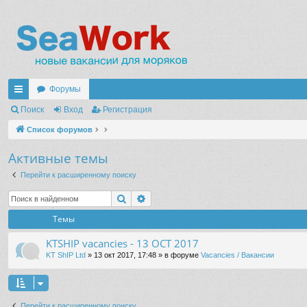
Форумы
с
Поиск
Вход
Регистрация
ы
Список форумов
лк
Активные темы
и
Перейти к расширенному поиску
Поиск
Расширенный поиск
Темы
KTSHIP vacancies - 13 OCT 2017
KT ShIP Ltd
» 13 окт 2017, 17:48 » в форуме
Vacancies / Вакансии
Перейти к расширенному поиску