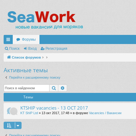
Форумы
с
Поиск
Вход
Регистрация
ы
Список форумов
лк
Активные темы
и
Перейти к расширенному поиску
Поиск
Расширенный поиск
Темы
KTSHIP vacancies - 13 OCT 2017
KT ShIP Ltd
» 13 окт 2017, 17:48 » в форуме
Vacancies / Вакансии
Перейти к расширенному поиску