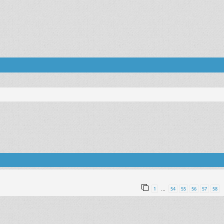
1
54
55
56
57
58
…