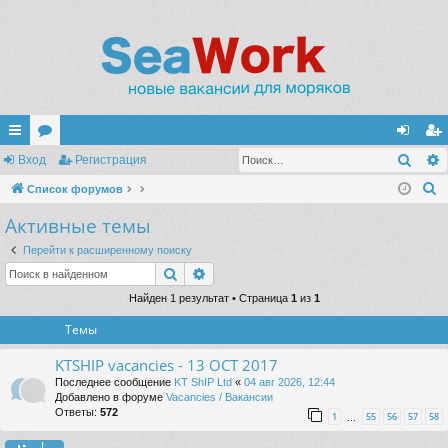
Поис
с
Вход
ор
Регистрация
хо
ег
П
ы
Список форумов
ум
д
ис
о
Активные темы
лк
ы
тр
и
и
ац
Перейти к расширенному поиску
с
Поиск
Расширенный поиск
к
ия
Найден 1 результат • Страница
1
из
1
Темы
KTSHIP vacancies - 13 OCT 2017
Последнее сообщение
KT ShIP Ltd
«
04 авг 2026, 12:44
Добавлено в форуме
Vacancies / Вакансии
Ответы:
572
1
55
56
57
58
…