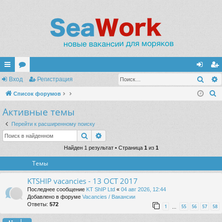
Поис
с
Вход
ор
Регистрация
хо
ег
П
ы
Список форумов
ум
д
ис
о
Активные темы
лк
ы
тр
и
и
ац
Перейти к расширенному поиску
с
Поиск
Расширенный поиск
к
ия
Найден 1 результат • Страница
1
из
1
Темы
KTSHIP vacancies - 13 OCT 2017
Последнее сообщение
KT ShIP Ltd
«
04 авг 2026, 12:44
Добавлено в форуме
Vacancies / Вакансии
Ответы:
572
1
55
56
57
58
…