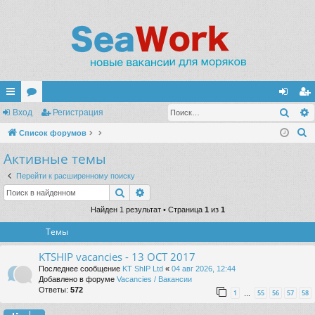
Поис
с
Вход
ор
Регистрация
хо
ег
П
ы
Список форумов
ум
д
ис
о
Активные темы
лк
ы
тр
и
и
ац
Перейти к расширенному поиску
с
Поиск
Расширенный поиск
к
ия
Найден 1 результат • Страница
1
из
1
Темы
KTSHIP vacancies - 13 OCT 2017
Последнее сообщение
KT ShIP Ltd
«
04 авг 2026, 12:44
Добавлено в форуме
Vacancies / Вакансии
Ответы:
572
1
55
56
57
58
…