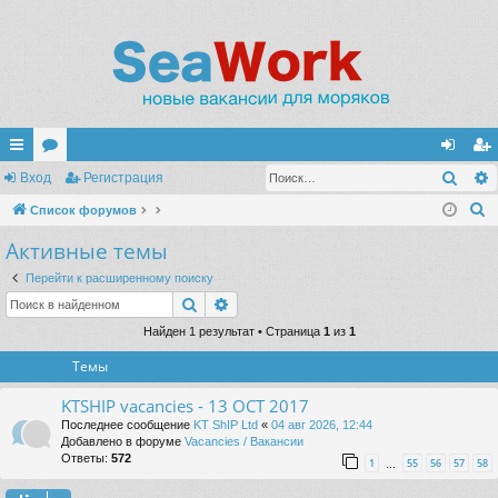
Поис
с
Вход
ор
Регистрация
хо
ег
П
ы
Список форумов
ум
д
ис
о
Активные темы
лк
ы
тр
и
и
ац
Перейти к расширенному поиску
с
Поиск
Расширенный поиск
к
ия
Найден 1 результат • Страница
1
из
1
Темы
KTSHIP vacancies - 13 OCT 2017
Последнее сообщение
KT ShIP Ltd
«
04 авг 2026, 12:44
Добавлено в форуме
Vacancies / Вакансии
Ответы:
572
1
55
56
57
58
…