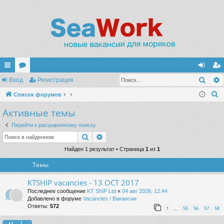
Поис
с
Вход
ор
Регистрация
хо
ег
П
ы
Список форумов
ум
д
ис
о
Активные темы
лк
ы
тр
и
и
ац
Перейти к расширенному поиску
с
Поиск
Расширенный поиск
к
ия
Найден 1 результат • Страница
1
из
1
Темы
KTSHIP vacancies - 13 OCT 2017
Последнее сообщение
KT ShIP Ltd
«
04 авг 2026, 12:44
Добавлено в форуме
Vacancies / Вакансии
Ответы:
572
1
55
56
57
58
…